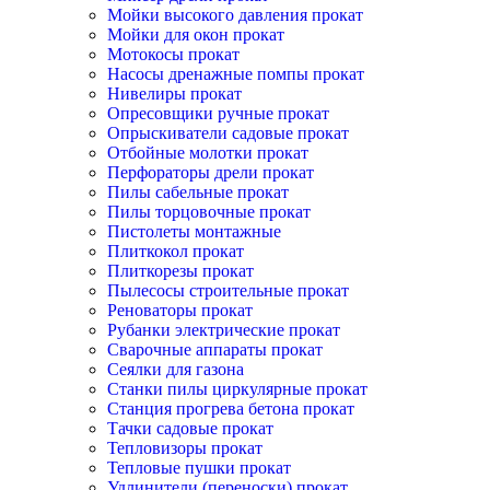
Мойки высокого давления прокат
Мойки для окон прокат
Мотокосы прокат
Насосы дренажные помпы прокат
Нивелиры прокат
Опресовщики ручные прокат
Опрыскиватели садовые прокат
Отбойные молотки прокат
Перфораторы дрели прокат
Пилы сабельные прокат
Пилы торцовочные прокат
Пистолеты монтажные
Плиткокол прокат
Плиткорезы прокат
Пылесосы строительные прокат
Реноваторы прокат
Рубанки электрические прокат
Сварочные аппараты прокат
Сеялки для газона
Станки пилы циркулярные прокат
Станция прогрева бетона прокат
Тачки садовые прокат
Тепловизоры прокат
Тепловые пушки прокат
Удлинители (переноски) прокат